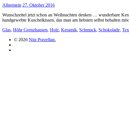
Allgemein
27. Oktober 2016
Wunschzettel jetzt schon an Weihnachten denken … wunderbare Kerami
handgewebte Kuschelkissen, das man am liebsten selbst behalten 
Glas
,
Höhr Grenzhausen
,
Holz
,
Keramik
,
Schmuck
,
Schokolade
,
Text
© 2026
Nitz Porzellan.