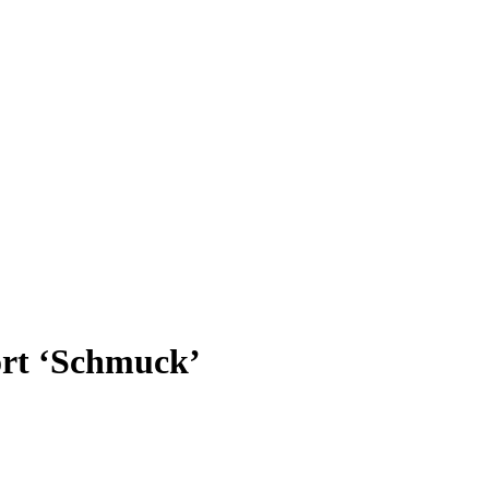
rt ‘
Schmuck
’