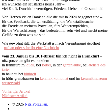
ich wünsche ein saustarkes neues Jahr –
viel Kraft, Durchhaltevermögen, Frieden, Liebe und Gesundheit!
Von Herzen vielen Dank an alle die mir in 2024 begegnet sind –
für das Feedback, die Unterstützung, die Werkstattbesuche,
die Freude an meinem Porzellan, fürs Weiterempfehlen,
für die Wertschätzung – das bedeutet mir sehr viel und macht meine
Gefäße zu dem was sie sind.
Wie gewohnt gilt: die Werkstatt ist nach Vereinbarung geöffnet
–
ruft an oder schreibt eine Nachricht
–
vom 23. Januar bis 10. Februar bin ich nicht in Frankfurt
–
nitz-porzellan gibt es trotzdem –
in frankfurt im
iduell
, bei
lorber
, in der
gartenlaube
, bei
ateliers des
tartes
in haunau bei
blühreif
in höhr-grenzhausen im
keramik kombinat
und im
keramikmuseum
westerwald
Vorheriger Artikel
Nächster Artikel
© 2026
Nitz Porzellan.